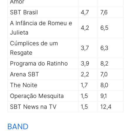
Amor
SBT Brasil
4,7
7,6
A Infância de Romeu e
4,2
6,5
Julieta
Cúmplices de um
3,7
6,3
Resgate
Programa do Ratinho
3,9
8,2
Arena SBT
2,2
7,0
The Noite
1,7
8,0
Operação Mesquita
1,5
9,1
SBT News na TV
1,5
12,4
BAND