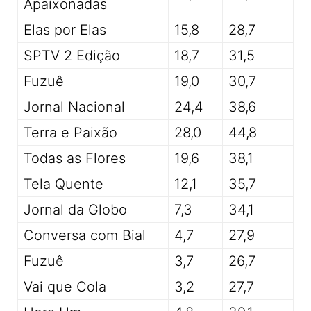
Apaixonadas
Elas por Elas
15,8
28,7
SPTV 2 Edição
18,7
31,5
Fuzuê
19,0
30,7
Jornal Nacional
24,4
38,6
Terra e Paixão
28,0
44,8
Todas as Flores
19,6
38,1
Tela Quente
12,1
35,7
Jornal da Globo
7,3
34,1
Conversa com Bial
4,7
27,9
Fuzuê
3,7
26,7
Vai que Cola
3,2
27,7