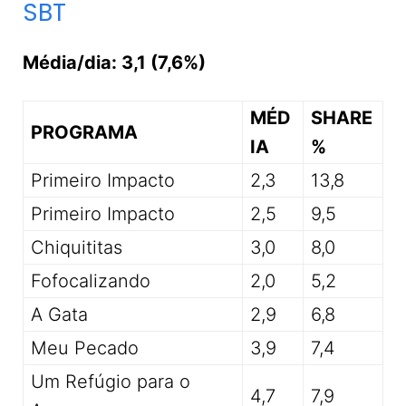
SBT
Média/dia: 3,1 (7,6%)
MÉD
SHARE
PROGRAMA
IA
%
Primeiro Impacto
2,3
13,8
Primeiro Impacto
2,5
9,5
Chiquititas
3,0
8,0
Fofocalizando
2,0
5,2
A Gata
2,9
6,8
Meu Pecado
3,9
7,4
Um Refúgio para o
4,7
7,9