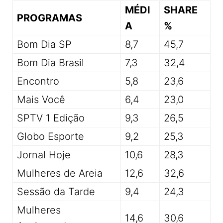
MÉDI
SHARE
PROGRAMAS
A
%
Bom Dia SP
8,7
45,7
Bom Dia Brasil
7,3
32,4
Encontro
5,8
23,6
Mais Você
6,4
23,0
SPTV 1 Edição
9,3
26,5
Globo Esporte
9,2
25,3
Jornal Hoje
10,6
28,3
Mulheres de Areia
12,6
32,6
Sessão da Tarde
9,4
24,3
Mulheres
14,6
30,6