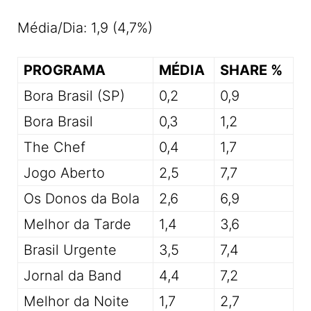
Média/Dia: 1,9 (4,7%)
PROGRAMA
MÉDIA
SHARE %
Bora Brasil (SP)
0,2
0,9
Bora Brasil
0,3
1,2
The Chef
0,4
1,7
Jogo Aberto
2,5
7,7
Os Donos da Bola
2,6
6,9
Melhor da Tarde
1,4
3,6
Brasil Urgente
3,5
7,4
Jornal da Band
4,4
7,2
Melhor da Noite
1,7
2,7