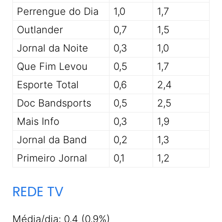
Perrengue do Dia
1,0
1,7
Outlander
0,7
1,5
Jornal da Noite
0,3
1,0
Que Fim Levou
0,5
1,7
Esporte Total
0,6
2,4
Doc Bandsports
0,5
2,5
Mais Info
0,3
1,9
Jornal da Band
0,2
1,3
Primeiro Jornal
0,1
1,2
REDE TV
Média/dia: 0,4 (0,9%)