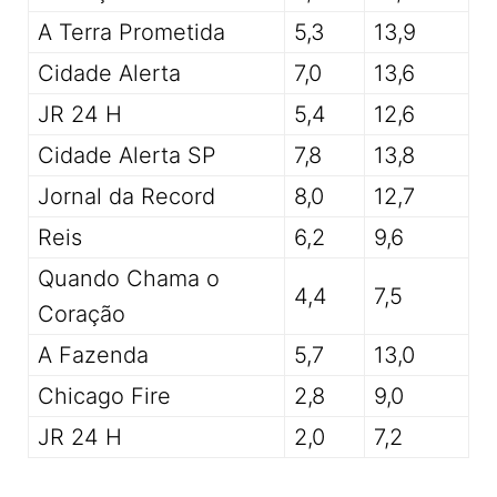
A Terra Prometida
5,3
13,9
Cidade Alerta
7,0
13,6
JR 24 H
5,4
12,6
Cidade Alerta SP
7,8
13,8
Jornal da Record
8,0
12,7
Reis
6,2
9,6
Quando Chama o
4,4
7,5
Coração
A Fazenda
5,7
13,0
Chicago Fire
2,8
9,0
JR 24 H
2,0
7,2