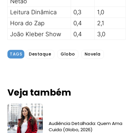
Netão
Leitura Dinâmica
0,3
1,0
Hora do Zap
0,4
2,1
João Kleber Show
0,4
3,0
TAGS
Destaque
Globo
Novela
Veja também
Audiência Detalhada: Quem Ama
Cuida (Globo, 2026)