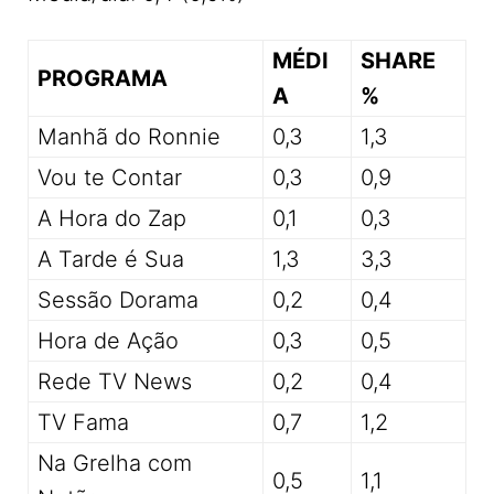
MÉDI
SHARE
PROGRAMA
A
%
Manhã do Ronnie
0,3
1,3
Vou te Contar
0,3
0,9
A Hora do Zap
0,1
0,3
A Tarde é Sua
1,3
3,3
Sessão Dorama
0,2
0,4
Hora de Ação
0,3
0,5
Rede TV News
0,2
0,4
TV Fama
0,7
1,2
Na Grelha com
0,5
1,1