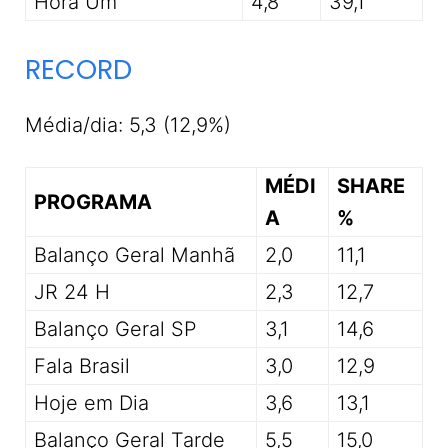
Hora Um
4,8
39,1
RECORD
Média/dia: 5,3 (12,9%)
MÉDI
SHARE
PROGRAMA
A
%
Balanço Geral Manhã
2,0
11,1
JR 24 H
2,3
12,7
Balanço Geral SP
3,1
14,6
Fala Brasil
3,0
12,9
Hoje em Dia
3,6
13,1
Balanço Geral Tarde
5,5
15,0