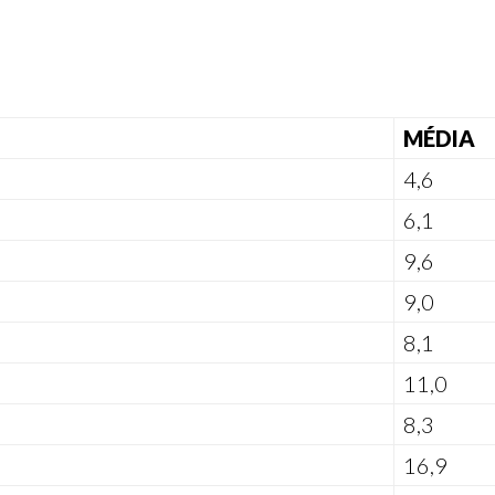
MÉDIA
4,6
6,1
9,6
9,0
8,1
11,0
8,3
16,9