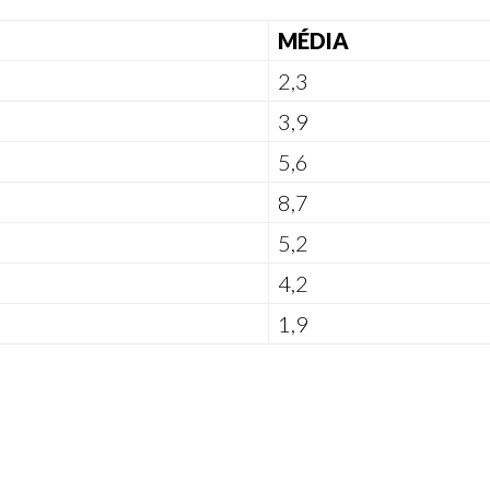
MÉDIA
2,3
3,9
5,6
8,7
5,2
4,2
1,9