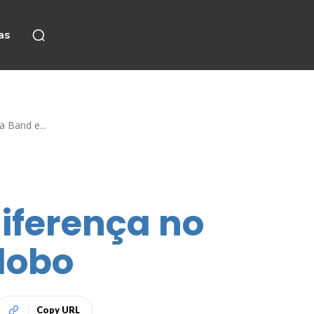
as
 Band e...
diferença no
lobo
Copy URL