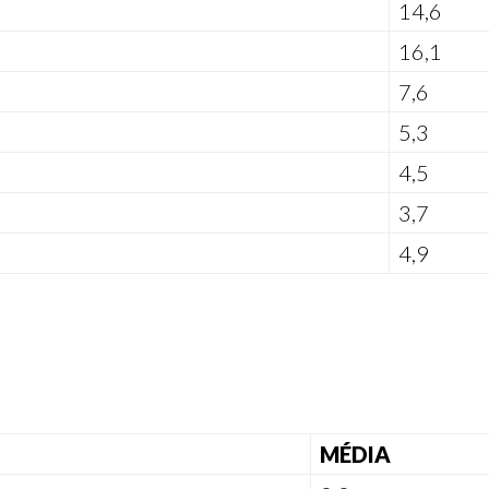
14,6
16,1
7,6
5,3
4,5
3,7
4,9
MÉDIA