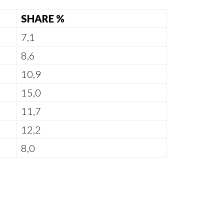
SHARE %
7,1
8,6
10,9
15,0
11,7
12,2
8,0