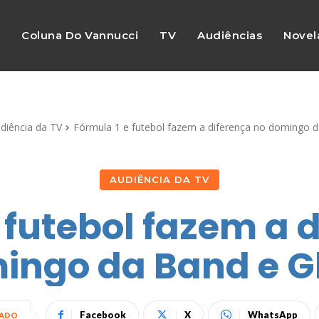
s
Coluna Do Vannucci
TV
Audiências
Novel
diência da TV
Fórmula 1 e futebol fazem a diferença no domingo da
AUDIÊNCIA DA TV
 futebol fazem a 
ingo da Band e G
Facebook
X
WhatsApp
HADO