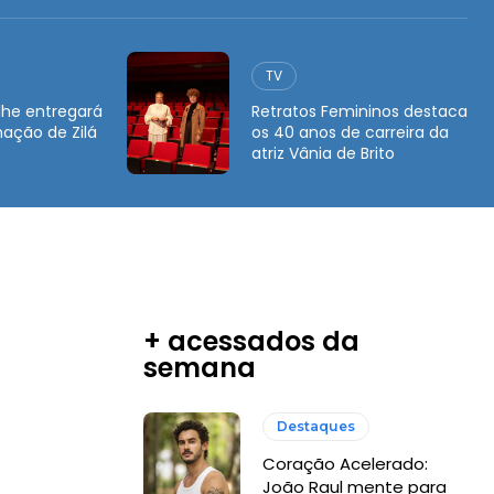
TV
he entregará
Retratos Femininos destaca
ação de Zilá
os 40 anos de carreira da
atriz Vânia de Brito
+ acessados da
semana
Destaques
Coração Acelerado:
João Raul mente para