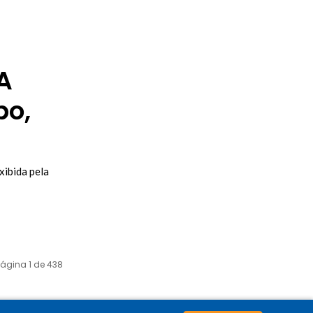
A
bo,
xibida pela
Página 1 de 438