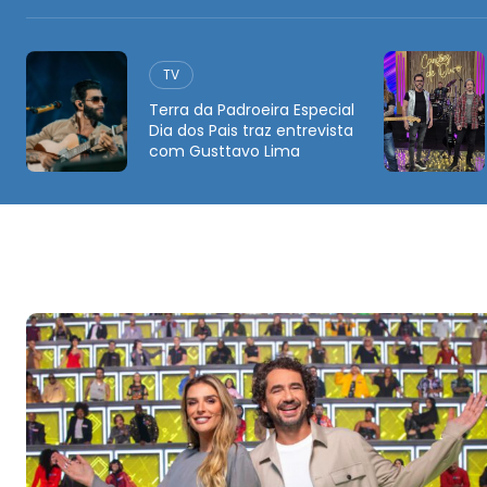
TV
Terra da Padroeira Especial
Dia dos Pais traz entrevista
com Gusttavo Lima