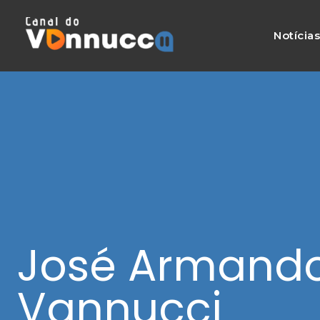
Notícia
José Armand
Vannucci