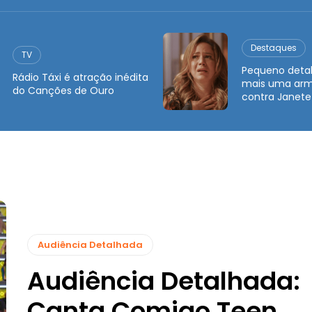
Destaques
TV
Pequeno detal
Rádio Táxi é atração inédita
mais uma arm
do Canções de Ouro
contra Janete
Audiência Detalhada
Audiência Detalhada:
Canta Comigo Teen