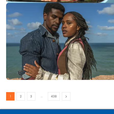
...
1
2
3
438