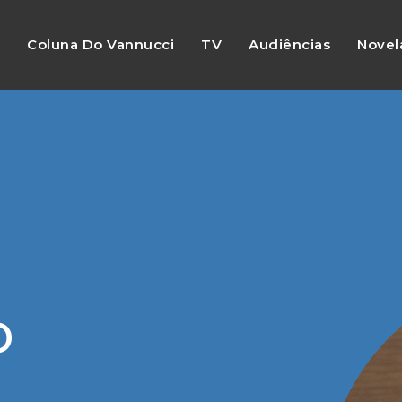
s
Coluna Do Vannucci
TV
Audiências
Novel
o