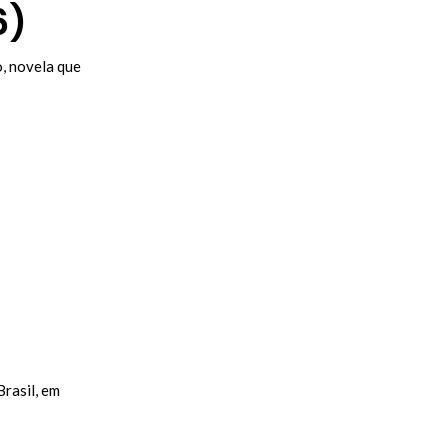
6)
, novela que
rasil, em