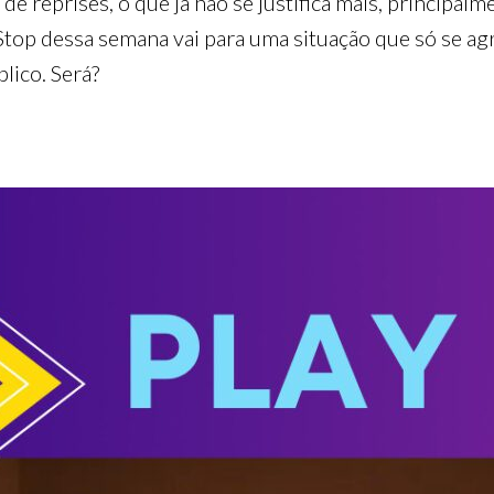
e reprises, o que já não se justifica mais, principa
 Stop dessa semana vai para uma situação que só se a
blico. Será?