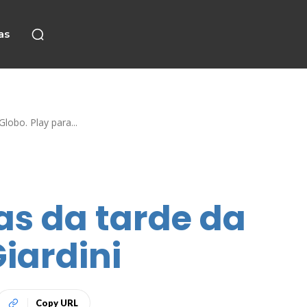
as
lobo. Play para...
as da tarde da
Giardini
Copy URL