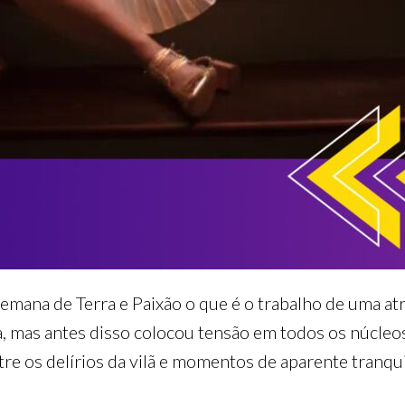
emana de Terra e Paixão o que é o trabalho de uma atr
, mas antes disso colocou tensão em todos os núcleos
ntre os delírios da vilã e momentos de aparente tranqu