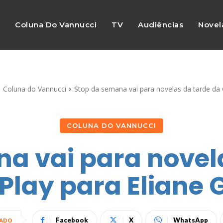
s
Coluna Do Vannucci
TV
Audiências
Novel
Coluna do Vannucci
Stop da semana vai para novelas da tarde da G
COLUNA DO VANNUCCI
a vai para novel
Play para Eliane 
Facebook
X
WhatsApp
HADO