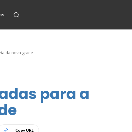
as
reia da nova grade
liadas para a
ade
Copy URL