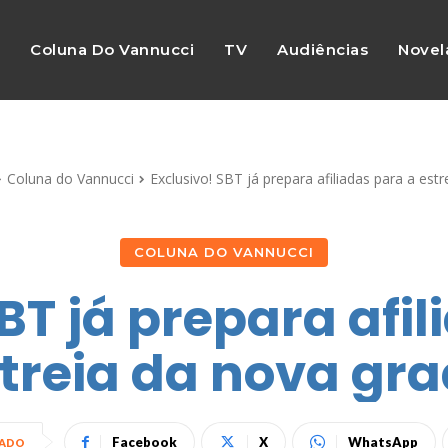
s
Coluna Do Vannucci
TV
Audiências
Novel
Coluna do Vannucci
Exclusivo! SBT já prepara afiliadas para a est
COLUNA DO VANNUCCI
BT já prepara afi
treia da nova gr
Facebook
X
WhatsApp
HADO