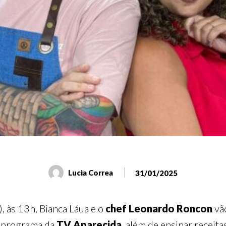
Lucia Correa
31/01/2025
, às 13h, Bianca Láua e o
chef Leonardo Roncon
vã
O programa da
TV Aparecida
, além de ensinar receita