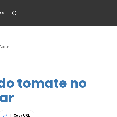
as
Tartar
 do tomate no
tar
Copy URL