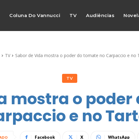
s
Coluna Do Vannucci
TV
Audiências
Novel
TV
Sabor de Vida mostra o poder do tomate no Carpaccio e no 
TV
a mostra o poder
rpaccio e no Tar
Facebook
X
WhatsApp
HADO