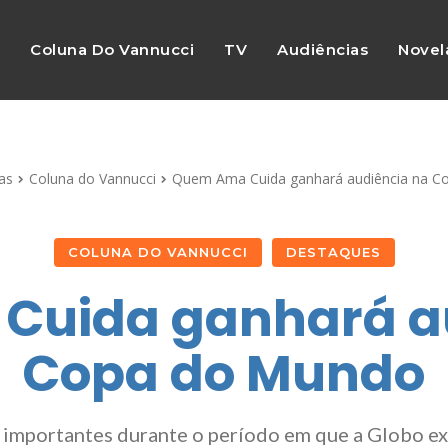
s
Coluna Do Vannucci
TV
Audiências
Novel
as
Coluna do Vannucci
Quem Ama Cuida ganhará audiência na C
COLUNA DO VANNUCCI
DESTAQUES
Cuida ganhará au
Copa do Mundo
s importantes durante o período em que a Globo e