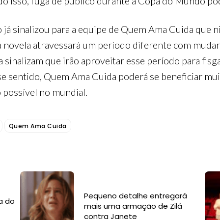
udo isso, fuga de público durante a Copa do Mundo po
 já sinalizou para a equipe de Quem Ama Cuida que n
 a novela atravessará um período diferente com mud
a sinalizam que irão aproveitar esse período para fisg
sse sentido, Quem Ama Cuida poderá se beneficiar mu
o possível no mundial.
Quem Ama Cuida
Pequeno detalhe entregará
a do
mais uma armação de Zilá
contra Janete