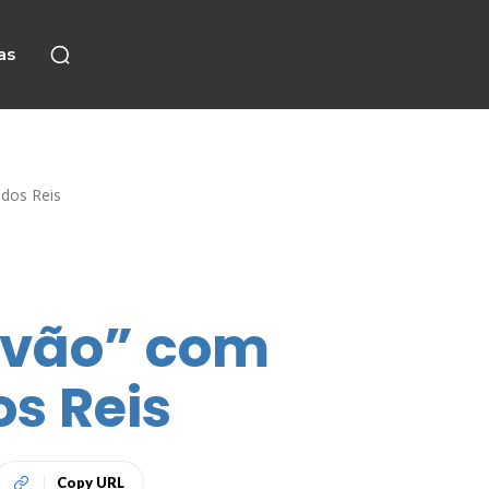
as
 dos Reis
sivão” com
s Reis
Copy URL