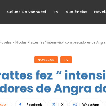
s
Coluna Do Vannucci
TV
Audiências
Novel
Novelas
Nicolas Prattes fez “ intensivão” com pescadores de Angra
NOVELAS
TV
rattes fez “ inten
dores de Angra do
Facebook
X
WhatsApp
HADO