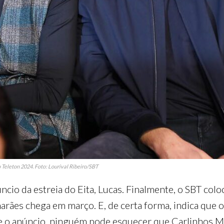
eleton 2024. Foto: Lourival Ribeiro/SBT
ncio da estreia do Eita, Lucas. Finalmente, o SBT col
rães chega em março. E, de certa forma, indica que 
te o anúncio, ninguém pode esquecer que Carlinhos Mai