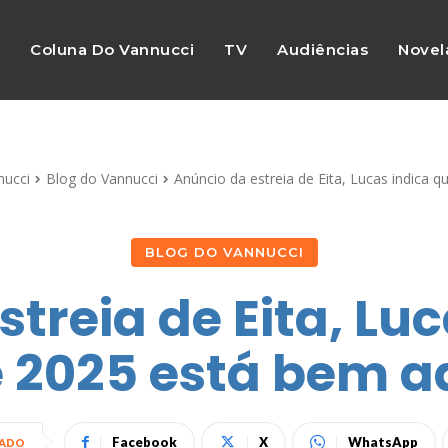
s
Coluna Do Vannucci
TV
Audiências
Novel
nucci
Blog do Vannucci
Anúncio da estreia de Eita, Lucas indica q
BLOG DO VANNUCCI
treia de Eita, Lu
 2025 está bem 
Facebook
X
WhatsApp
HADO