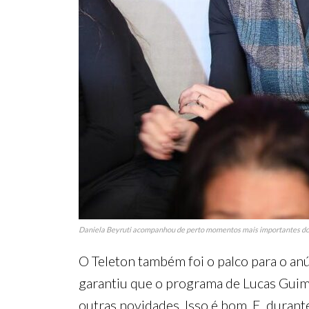
Daniela Beyruti acompanhou de perto momentos mais importantes do T
O Teleton também foi o palco para o anú
garantiu que o programa de Lucas Guima
outras novidades. Isso é bom. E, duran