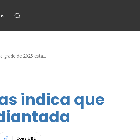
as
ue grade de 2025 está...
cas indica que
adiantada
Copy URL