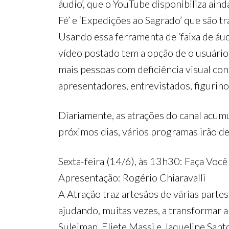
áudio’, que o YouTube disponibiliza aind
Fé’ e ‘Expedições ao Sagrado’ que são 
Usando essa ferramenta de ‘faixa de áu
vídeo postado tem a opção de o usuário
mais pessoas com deficiência visual c
apresentadores, entrevistados, figurino
Diariamente, as atrações do canal acumu
próximos dias, vários programas irão de
Sexta-feira (14/6), às 13h30: Faça Vo
Apresentação: Rogério Chiaravalli
A Atração traz artesãos de várias partes
ajudando, muitas vezes, a transformar a
Suleiman, Eliete Massi e Jaqueline San