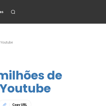
as
 Youtube
milhões de
o Youtube
Copy URL