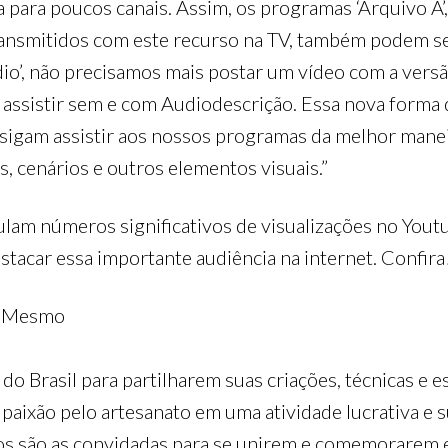
a para poucos canais. Assim, os programas ‘Arquivo A’, 
transmitidos com este recurso na TV, também podem s
dio’, não precisamos mais postar um vídeo com a ver
 assistir sem e com Audiodescrição. Essa nova forma 
onsigam assistir aos nossos programas da melhor ma
s, cenários e outros elementos visuais.”
lam números significativos de visualizações no Youtu
stacar essa importante audiência na internet. Confira
cê Mesmo
 do Brasil para partilharem suas criações, técnicas e e
 paixão pelo artesanato em uma atividade lucrativa e s
tos são as convidadas para se unirem e comemorarem 