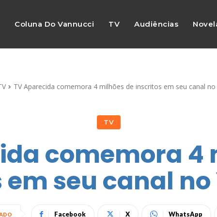
s
Coluna Do Vannucci
TV
Audiências
Novel
TV
TV Aparecida comemora 4 milhões de inscritos em seu canal no
TV
ida comemora 4 
s em seu canal n
Facebook
X
WhatsApp
HADO