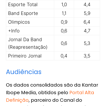
Esporte Total
1,0
4,4
Band Esporte
1,1
5,9
Olimpicos
0,9
6,4
+Info
0,6
4,7
Jornal Da Band
0,6
5,3
(Reapresentação)
Primeiro Jornal
0,4
3,5
Audiências
Os dados consolidados são da Kantar
Ibope Media, obtidos pelo
Portal Alta
Definição
, parceiro do Canal do