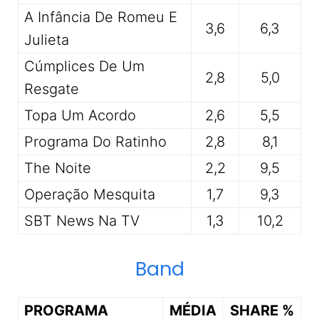
A Infância De Romeu E
3,6
6,3
Julieta
Cúmplices De Um
2,8
5,0
Resgate
Topa Um Acordo
2,6
5,5
Programa Do Ratinho
2,8
8,1
The Noite
2,2
9,5
Operação Mesquita
1,7
9,3
SBT News Na TV
1,3
10,2
Band
PROGRAMA
MÉDIA
SHARE %