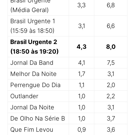
Brasil Urgente
3,3
6,8
(Média Geral)
Brasil Urgente 1
3,1
6,6
(15:59 às 18:50)
Brasil Urgente 2
4,3
8,0
(18:50 às 19:20)
Jornal Da Band
4,1
7,5
Melhor Da Noite
1,7
3,1
Perrengue Do Dia
1,1
2,0
Outlander
1,0
2,2
Jornal Da Noite
1,0
3,1
De Olho Na Série B
1,0
3,7
Que Fim Levou
0,9
3,6