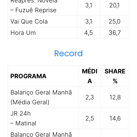
Reapres. Novela
3,1
20,1
– Fuzuê Reprise
Vai Que Cola
3,1
25,0
Hora Um
4,5
36,7
Record
MÉDI
SHARE
PROGRAMA
A
%
Balanço Geral Manhã
2,3
12,8
(Média Geral)
JR 24h
2,5
14,6
– Matinal
Balanço Geral Manhã