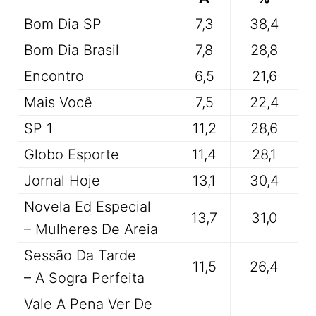
Bom Dia SP
7,3
38,4
Bom Dia Brasil
7,8
28,8
Encontro
6,5
21,6
Mais Você
7,5
22,4
SP 1
11,2
28,6
Globo Esporte
11,4
28,1
Jornal Hoje
13,1
30,4
Novela Ed Especial
13,7
31,0
– Mulheres De Areia
Sessão Da Tarde
11,5
26,4
– A Sogra Perfeita
Vale A Pena Ver De