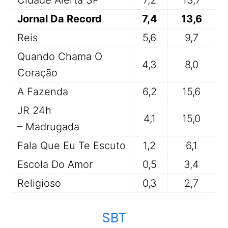
Jornal Da Record
7,4
13,6
Reis
5,6
9,7
Quando Chama O
4,3
8,0
Coração
A Fazenda
6,2
15,6
JR 24h
4,1
15,0
– Madrugada
Fala Que Eu Te Escuto
1,2
6,1
Escola Do Amor
0,5
3,4
Religioso
0,3
2,7
SBT