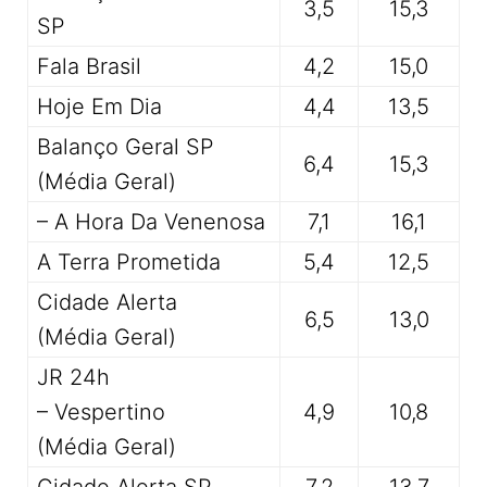
3,5
15,3
SP
Fala Brasil
4,2
15,0
Hoje Em Dia
4,4
13,5
Balanço Geral SP
6,4
15,3
(Média Geral)
– A Hora Da Venenosa
7,1
16,1
A Terra Prometida
5,4
12,5
Cidade Alerta
6,5
13,0
(Média Geral)
JR 24h
– Vespertino
4,9
10,8
(Média Geral)
Cidade Alerta SP
7,2
13,7