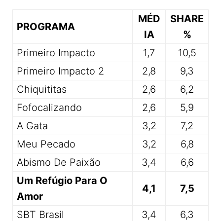
MÉD
SHARE
PROGRAMA
IA
%
Primeiro Impacto
1,7
10,5
Primeiro Impacto 2
2,8
9,3
Chiquititas
2,6
6,2
Fofocalizando
2,6
5,9
A Gata
3,2
7,2
Meu Pecado
3,2
6,8
Abismo De Paixão
3,4
6,6
Um Refúgio Para O
4,1
7,5
Amor
SBT Brasil
3,4
6,3