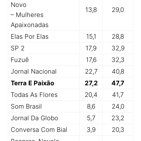
Novo
13,8
29,0
– Mulheres
Apaixonadas
Elas Por Elas
15,1
28,8
SP 2
17,9
32,9
Fuzuê
17,6
32,3
Jornal Nacional
22,7
40,8
Terra E Paixão
27,2
47,7
Todas As Flores
20,4
41,7
Som Brasil
8,6
24,0
Jornal Da Globo
5,7
23,2
Conversa Com Bial
3,9
20,3