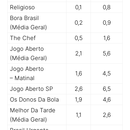
Religioso
0,1
0,8
Bora Brasil
0,2
0,9
(Média Geral)
The Chef
0,5
1,6
Jogo Aberto
2,1
5,6
(Média Geral)
Jogo Aberto
1,6
4,5
– Matinal
Jogo Aberto SP
2,6
6,5
Os Donos Da Bola
1,9
4,6
Melhor Da Tarde
1,1
2,6
(Média Geral)