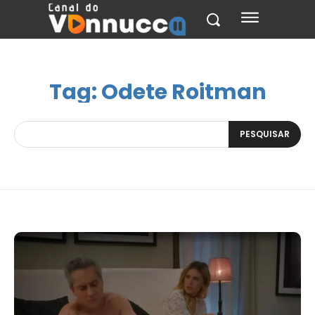
Tag:
Odete Roitman
PESQUISAR