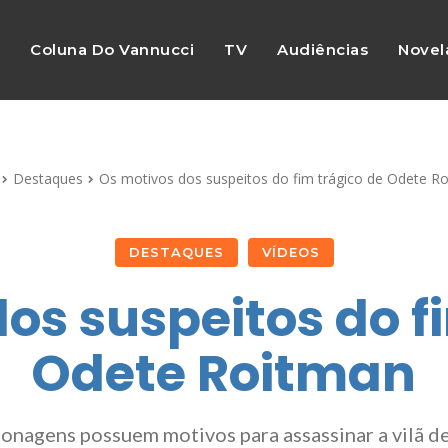
s
Coluna Do Vannucci
TV
Audiências
Novel
Destaques
Os motivos dos suspeitos do fim trágico de Odete R
DESTAQUES
VÍDEOS
os suspeitos do f
Odete Roitman
sonagens possuem motivos para assassinar a vilã de