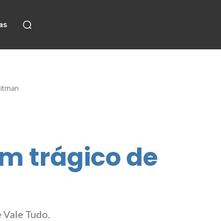
as
oitman
im trágico de
 Vale Tudo.