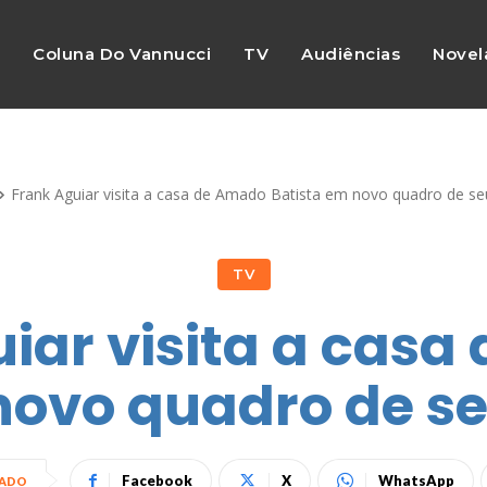
s
Coluna Do Vannucci
TV
Audiências
Novel
Frank Aguiar visita a casa de Amado Batista em novo quadro de s
TV
iar visita a cas
novo quadro de 
Facebook
X
WhatsApp
HADO