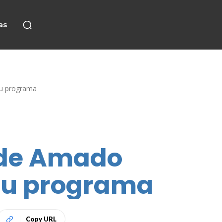
as
eu programa
a de Amado
seu programa
Copy URL