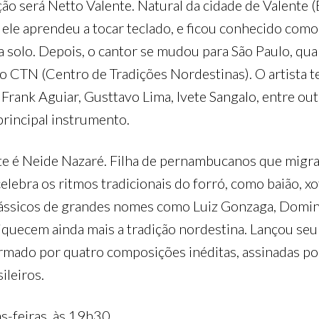
ção será Netto Valente. Natural da cidade de Valente (
io ele aprendeu a tocar teclado, e ficou conhecido co
a solo. Depois, o cantor se mudou para São Paulo, qu
no CTN (Centro de Tradições Nordestinas). O artista 
ank Aguiar, Gusttavo Lima, Ivete Sangalo, entre out
rincipal instrumento.
e é Neide Nazaré. Filha de pernambucanos que migrar
lebra os ritmos tradicionais do forró, como baião, xot
lássicos de grandes nomes como Luiz Gonzaga, Domin
quecem ainda mais a tradição nordestina. Lançou seu 
ormado por quatro composições inéditas, assinadas po
ileiros.
s-feiras, às 19h30.