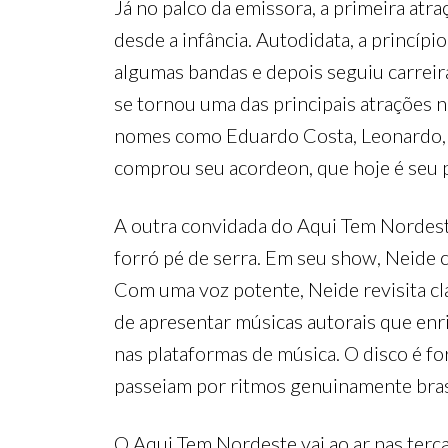
Já no palco da emissora, a primeira atra
desde a infância. Autodidata, a princíp
algumas bandas e depois seguiu carreir
se tornou uma das principais atrações 
nomes como Eduardo Costa, Leonardo, Fr
comprou seu acordeon, que hoje é seu p
A outra convidada do Aqui Tem Nordest
forró pé de serra. Em seu show, Neide ce
Com uma voz potente, Neide revisita c
de apresentar músicas autorais que enri
nas plataformas de música. O disco é f
passeiam por ritmos genuinamente bras
O Aqui Tem Nordeste vai ao ar nas terça