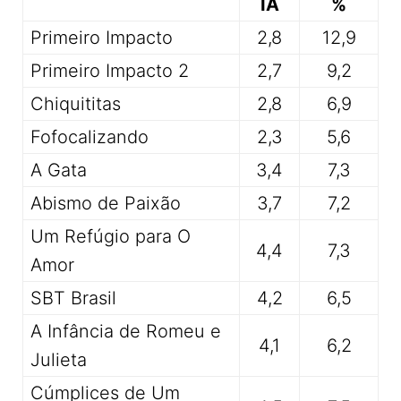
IA
%
Primeiro Impacto
2,8
12,9
Primeiro Impacto 2
2,7
9,2
Chiquititas
2,8
6,9
Fofocalizando
2,3
5,6
A Gata
3,4
7,3
Abismo de Paixão
3,7
7,2
Um Refúgio para O
4,4
7,3
Amor
SBT Brasil
4,2
6,5
A Infância de Romeu e
4,1
6,2
Julieta
Cúmplices de Um