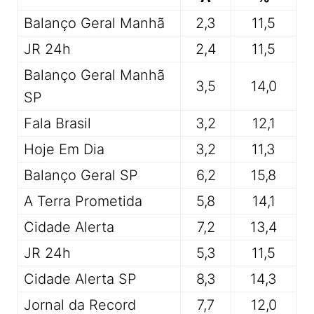
Balanço Geral Manhã
2,3
11,5
JR 24h
2,4
11,5
Balanço Geral Manhã
3,5
14,0
SP
Fala Brasil
3,2
12,1
Hoje Em Dia
3,2
11,3
Balanço Geral SP
6,2
15,8
A Terra Prometida
5,8
14,1
Cidade Alerta
7,2
13,4
JR 24h
5,3
11,5
Cidade Alerta SP
8,3
14,3
Jornal da Record
7,7
12,0