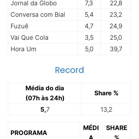
Jornal da Globo
7,3
22,8
Conversa com Bial
5,4
23,2
Fuzuê
4,7
24,9
Vai Que Cola
3,5
25,0
Hora Um
5,0
39,7
Record
Média do dia
Share %
(07h às 24h)
5,
7
13,2
MÉDI
SHARE
PROGRAMA
A
%