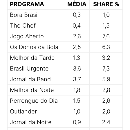
PROGRAMA
MÉDIA
SHARE %
Bora Brasil
0,3
1,0
The Chef
0,4
1,5
Jogo Aberto
2,6
7,6
Os Donos da Bola
2,5
6,3
Melhor da Tarde
1,3
3,2
Brasil Urgente
3,6
7,3
Jornal da Band
3,7
5,9
Melhor da Noite
1,8
2,8
Perrengue do Dia
1,5
2,6
Outlander
1,0
2,0
Jornal da Noite
0,9
2,4