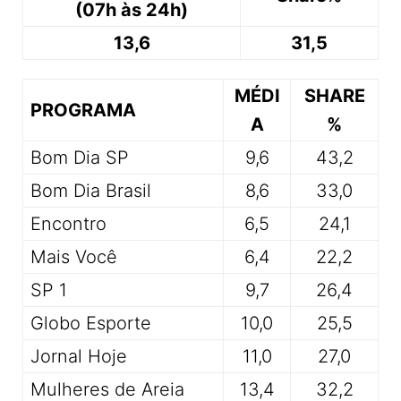
(07h às 24h)
13,6
31,5
MÉDI
SHARE
PROGRAMA
A
%
Bom Dia SP
9,6
43,2
Bom Dia Brasil
8,6
33,0
Encontro
6,5
24,1
Mais Você
6,4
22,2
SP 1
9,7
26,4
Globo Esporte
10,0
25,5
Jornal Hoje
11,0
27,0
Mulheres de Areia
13,4
32,2