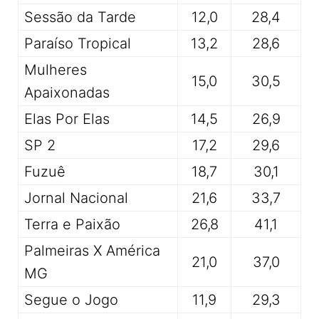
Sessão da Tarde
12,0
28,4
Paraíso Tropical
13,2
28,6
Mulheres
15,0
30,5
Apaixonadas
Elas Por Elas
14,5
26,9
SP 2
17,2
29,6
Fuzuê
18,7
30,1
Jornal Nacional
21,6
33,7
Terra e Paixão
26,8
41,1
Palmeiras X América
21,0
37,0
MG
Segue o Jogo
11,9
29,3