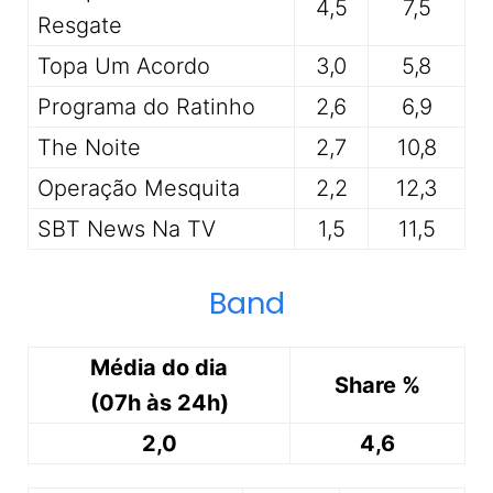
4,5
7,5
Resgate
Topa Um Acordo
3,0
5,8
Programa do Ratinho
2,6
6,9
The Noite
2,7
10,8
Operação Mesquita
2,2
12,3
SBT News Na TV
1,5
11,5
Band
Média do dia
Share %
(07h às 24h)
2,0
4,6