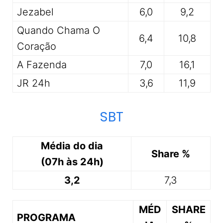
Jezabel
6,0
9,2
Quando Chama O
6,4
10,8
Coração
A Fazenda
7,0
16,1
JR 24h
3,6
11,9
SBT
Média do dia
Share %
(07h às 24h)
3,2
7,3
MÉD
SHARE
PROGRAMA