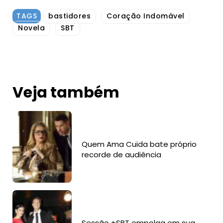
TAGS
bastidores
Coração Indomável
Novela
SBT
Veja também
Quem Ama Cuida bate próprio
recorde de audiência
Sessão +SBT empolga em sua