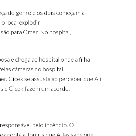
sença do genro e os dois começam a
o local explodir
isão para Omer. No hospital,
sa e chega ao hospital onde a filha
elas câmeras do hospital,
r. Cicek se assusta ao perceber que Ali
is e Cicek fazem um acordo.
 responsável pelo incêndio. O
cek conta a Tomris que Atlas sabe que