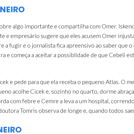
ANEIRO
obre algo importante e compartilha com Omer. Iskende
nte e empresário sugere que eles acusem Omer inju
 a fugir e o jornalista fica apreensivo ao saber que 
tra e começa a aceitar a possiblidade de que Cebeli e
cek e pede para que ela receba o pequeno Atlas. O me
queno acolhe Cicek e, sozinho no quarto, dorme abraç
da com febre e Cemre a leva a um hospital, correndo o
 doutora Tomris observa de longe e, quando todos sae
NEIRO