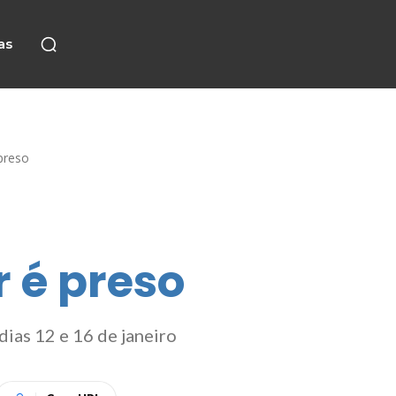
as
preso
 é preso
ias 12 e 16 de janeiro