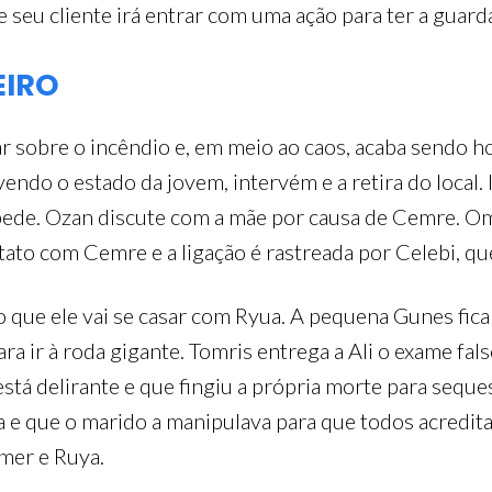
seu cliente irá entrar com uma ação para ter a guarda
EIRO
ar sobre o incêndio e, em meio ao caos, acaba sendo h
endo o estado da jovem, intervém e a retira do local. I
pede. Ozan discute com a mãe por causa de Cemre. Om
ato com Cemre e a ligação é rastreada por Celebi, que
 que ele vai se casar com Ryua. A pequena Gunes fica
a ir à roda gigante. Tomris entrega a Ali o exame fa
está delirante e que fingiu a própria morte para sequest
 e que o marido a manipulava para que todos acredit
Omer e Ruya.