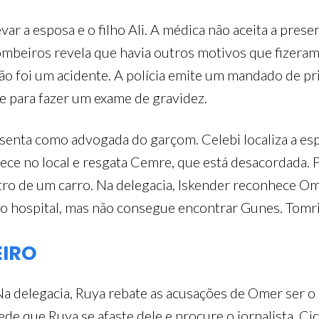
evar a esposa e o filho Ali. A médica não aceita a pre
bombeiros revela que havia outros motivos que fizeram 
ão foi um acidente. A polícia emite um mandado de pr
 para fazer um exame de gravidez.
enta como advogada do garçom. Celebi localiza a espo
ce no local e resgata Cemre, que está desacordada. P
ro de um carro. Na delegacia, Iskender reconhece Ome
ao hospital, mas não consegue encontrar Gunes. Tomr
EIRO
Na delegacia, Ruya rebate as acusações de Omer ser o
e que Ruya se afaste dele e procure o jornalista. Ci