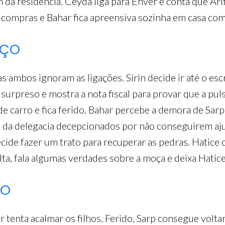
a residência. Ceyda liga para Enver e conta que Arif 
r compras e Bahar fica apreensiva sozinha em casa com
RÇO
mas ambos ignoram as ligações. Sirin decide ir até o es
 surpreso e mostra a nota fiscal para provar que a pul
 de carro e fica ferido. Bahar percebe a demora de Sa
m da delegacia decepcionados por não conseguirem ajud
ecide fazer um trato para recuperar as pedras. Hatice 
lta, fala algumas verdades sobre a moça e deixa Hat
ÇO
tenta acalmar os filhos. Ferido, Sarp consegue voltar