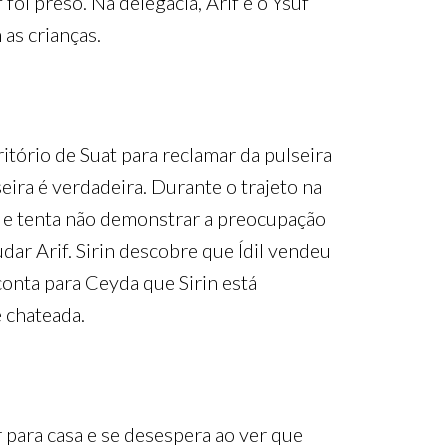
foi preso. Na delegacia, Arif e o Ysuf
 as crianças.
critório de Suat para reclamar da pulseira
seira é verdadeira. Durante o trajeto na
rp e tenta não demonstrar a preocupação
ar Arif. Sirin descobre que Ídil vendeu
conta para Ceyda que Sirin está
ice chateada.
 para casa e se desespera ao ver que