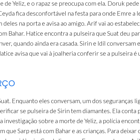
de Yeliz, e o rapaz se preocupa com ela. Doruk pede
Ceyda fica desconfortável na festa para onde Emre a 
 deles na porta e avisa ao amigo. Arif vai ao estabel
m Bahar. Hatice encontra a pulseira que Suat deu para 
ver, quando ainda era casada. Sirin e Idíl conversam e
ice avisa que vai à joalheria conferir se a pulseira é u
ARÇO
Suat. Enquanto eles conversam, um dos seguranças li
rificar se pulseira de Sirin tem diamantes. Ela conta pa
a investigação sobre a morte de Yeliz, a polícia encont
m que Sarp está com Bahar e as crianças. Para deixar 