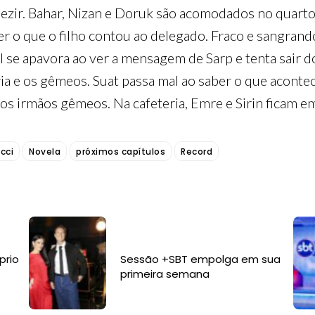
ezir. Bahar, Nizan e Doruk são acomodados no quarto 
ber o que o filho contou ao delegado. Fraco e sangrand
l se apavora ao ver a mensagem de Sarp e tenta sair d
ia e os gêmeos. Suat passa mal ao saber o que acontec
os irmãos gêmeos. Na cafeteria, Emre e Sirin ficam e
cci
Novela
próximos capítulos
Record
prio
Sessão +SBT empolga em sua
primeira semana