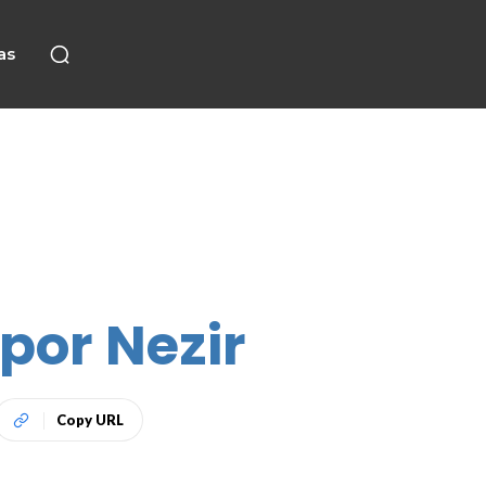
as
 por Nezir
Copy URL