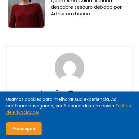
Quem Ama Cuida: Adriana
descobre tesouro deixado por
Arthur em banco
Lucia Correa
Usamos cookies para melhorar sua experiência. Ao
continuar navegando, você concorda com nossa
Política
de Privacidade
.
Prosseguir