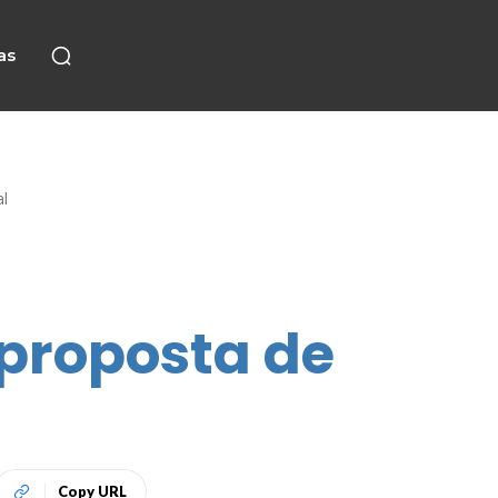
as
al
proposta de
Copy URL