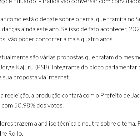
renço e Eduardo Miranda vão conversar com convidado
car como está o debate sobre o tema, que tramita no 
danças ainda este ano. Se isso de fato acontecer, 202
os, vão poder concorrer a mais quatro anos.
atualmente são várias propostas que tratam do mesmo
orge Kajuru (PSB), integrante do bloco parlamentar d
sua proposta via internet.
a reeleição, a produção contará com o Prefeito de Jaca
20 com 50,98% dos votos.
dores trazem a análise técnica e neutra sobre o tema.
dre Rollo.