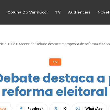
s
Coluna Do Vannucci
TV
Audiências
Novel
nício
TV
Aparecida Debate destaca a proposta de reforma eleitor
TV
Debate destaca a 
reforma eleitoral
Facebook
X
WhatsApp
HADO