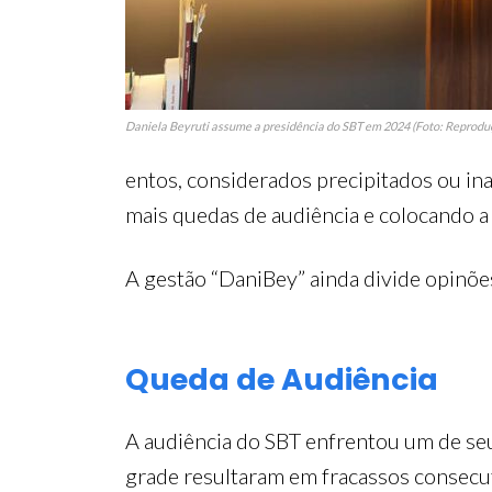
Daniela Beyruti assume a presidência do SBT em 2024 (Foto: Reprodu
entos, considerados precipitados ou ina
mais quedas de audiência e colocando a
A gestão “DaniBey” ainda divide opinõe
Queda de Audiência
A audiência do SBT enfrentou um de se
grade resultaram em fracassos consecuti