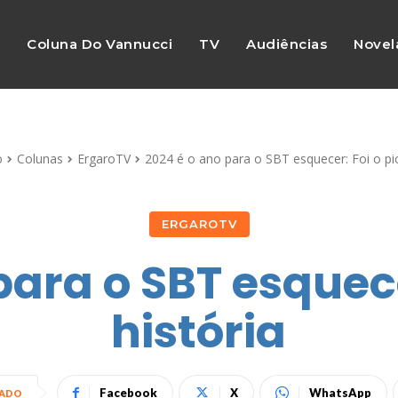
s
Coluna Do Vannucci
TV
Audiências
Novel
o
Colunas
ErgaroTV
2024 é o ano para o SBT esquecer: Foi o pior
ERGAROTV
para o SBT esquecer
história
Facebook
X
WhatsApp
HADO