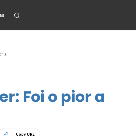
as
 a...
: Foi o pior a
Copy URL