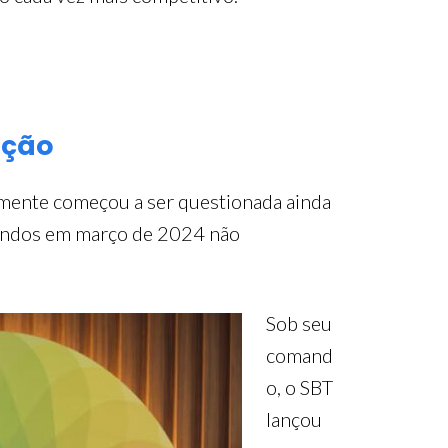
ação
damente começou a ser questionada ainda
çandos em março de 2024 não
Sob seu
comand
o, o SBT
lançou