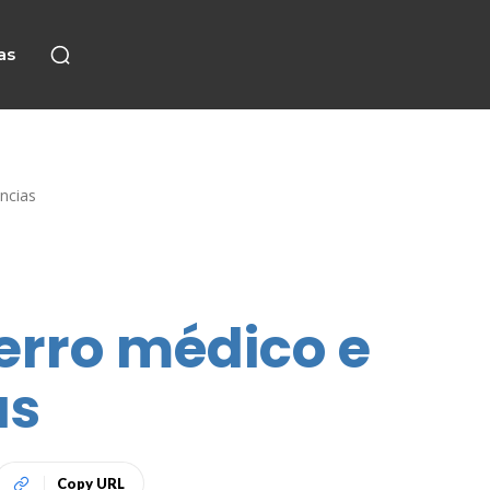
as
ncias
erro médico e
as
Copy URL