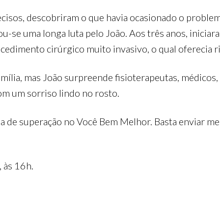
isos, descobriram o que havia ocasionado o problema,
u-se uma longa luta pelo João. Aos três anos, inicia
cedimento cirúrgico muito invasivo, o qual oferecia r
família, mas João surpreende fisioterapeutas, médicos
m um sorriso lindo no rosto.
ria de superação no Você Bem Melhor. Basta enviar 
 às 16h.