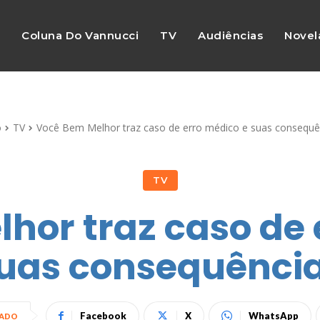
s
Coluna Do Vannucci
TV
Audiências
Novel
o
TV
Você Bem Melhor traz caso de erro médico e suas consequê
TV
hor traz caso de 
uas consequênci
Facebook
X
WhatsApp
HADO