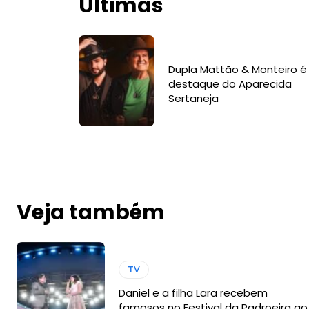
Últimas
Dupla Mattão & Monteiro é
destaque do Aparecida
Sertaneja
Veja também
TV
Daniel e a filha Lara recebem
famosos no Festival da Padroeira ao