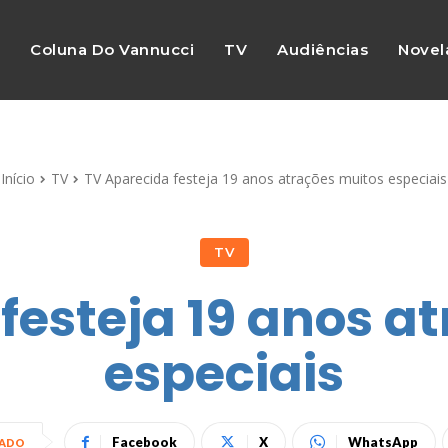
s
Coluna Do Vannucci
TV
Audiências
Novel
Início
TV
TV Aparecida festeja 19 anos atrações muitos especiais
TV
festeja 19 anos a
especiais
Facebook
X
WhatsApp
HADO