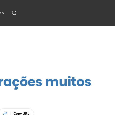
as
trações muitos
Copy URL