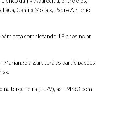
elenco da TV Aparecida, entre eles,
a Láua, Camila Morais, Padre Antonio
também está completando 19 anos no ar
r Mariangela Zan, terá as participações
ias.
o na terça-feira (10/9), às 19h30 com