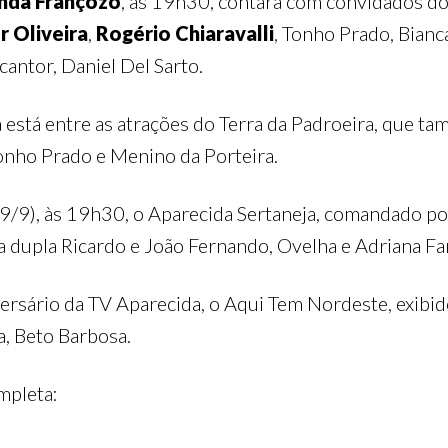
nda Françozo
, às 19h30, contará com convidados do 
r Oliveira
,
Rogério Chiaravalli
, Tonho Prado, Bianc
cantor, Daniel Del Sarto.
a está entre as atrações do Terra da Padroeira, que 
onho Prado e Menino da Porteira.
(9/9), às 19h30, o Aparecida Sertaneja, comandado po
 a dupla Ricardo e João Fernando, Ovelha e Adriana Far
rsário da TV Aparecida, o Aqui Tem Nordeste, exibid
a, Beto Barbosa.
mpleta: