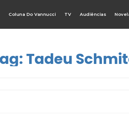
s
Coluna Do Vannucci
TV
Audiências
Novel
ag:
Tadeu Schmi