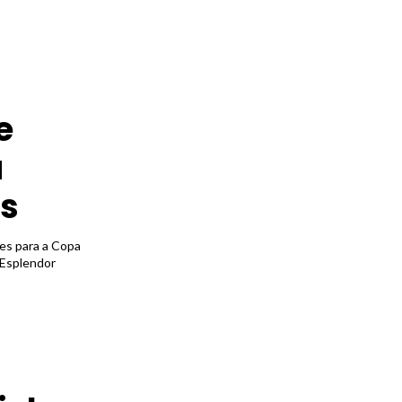
e
u
is
es para a Copa
 Esplendor