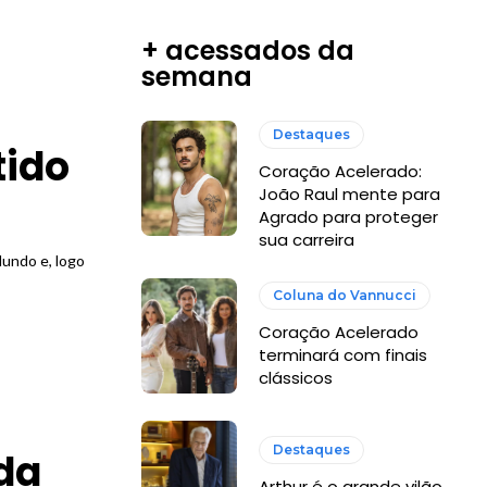
+ acessados da
semana
Destaques
tido
Coração Acelerado:
João Raul mente para
Agrado para proteger
sua carreira
undo e, logo
Coluna do Vannucci
Coração Acelerado
terminará com finais
clássicos
Destaques
ada
Arthur é o grande vilão