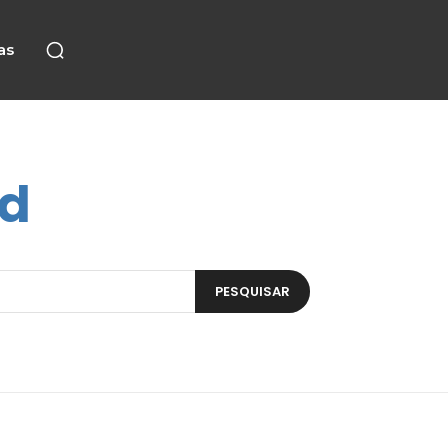
as
td
PESQUISAR