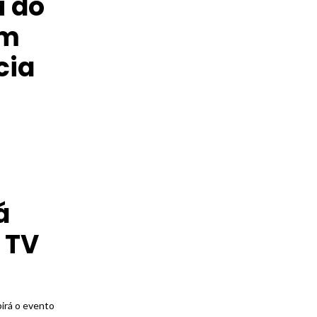
i do
em
cia
á
 TV
birá o evento