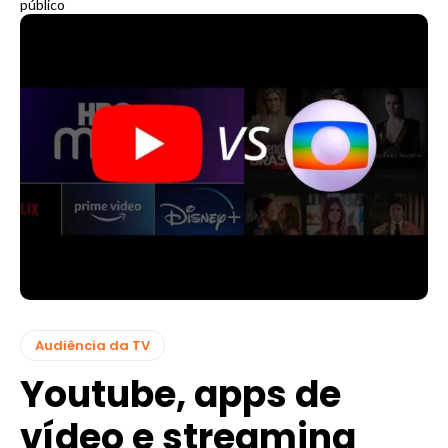
público
Audiência da TV
Youtube, apps de
vídeo e streaming