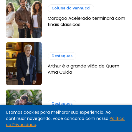
Coluna do Vannucci
Coração Acelerado terminará com
finais clássicos
Destaques
Arthur é o grande vilão de Quem
Ama Cuida
Destaques
Usamos cookies para melhorar sua experiência. Ao
Coração Acelerado: resumo dos
continuar navegando, você concorda com nossa
Política
últimos capítulos
de Privacidade
.