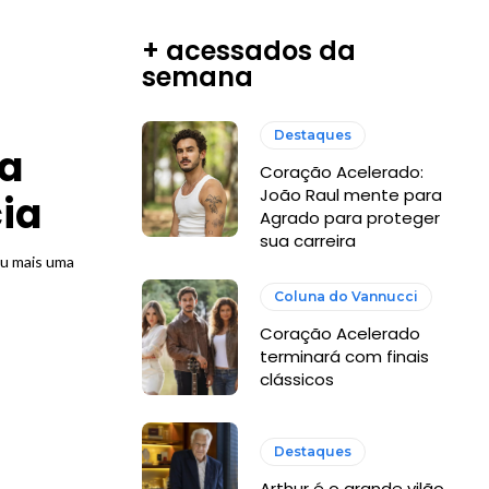
+ acessados da
semana
Destaques
ra
Coração Acelerado:
João Raul mente para
ia
Agrado para proteger
sua carreira
ou mais uma
Coluna do Vannucci
Coração Acelerado
terminará com finais
clássicos
Destaques
Arthur é o grande vilão