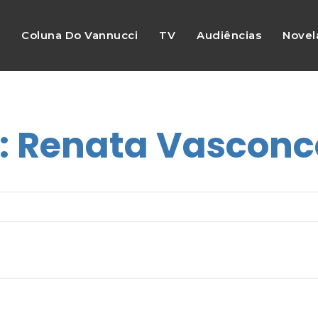
s
Coluna Do Vannucci
TV
Audiências
Novel
:
Renata Vasconc