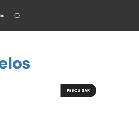
as
elos
PESQUISAR