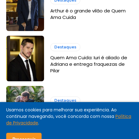
Destaques
Arthur é o grande vilão de Quem
Ama Cuida
Destaques
Quem Ama Cuida: Iuri é aliado de
Adriana e entrega fraquezas de
Pilar
Destaques
Usamos cookies para melhorar sua experiência. Ao
Coração Acelerado: resumo dos
continuar navegando, você concorda com nossa
Política
últimos capítulos
de Privacidade
.