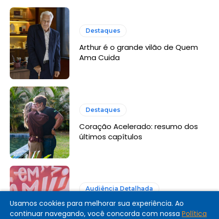
Destaques
Arthur é o grande vilão de Quem
Ama Cuida
Destaques
Coração Acelerado: resumo dos
últimos capítulos
Audiência Detalhada
Usamos cookies para melhorar sua experiência. Ao
Audiência Detalhada: Em Família
continuar navegando, você concorda com nossa
Política
com Eliana (Globo, 2026)