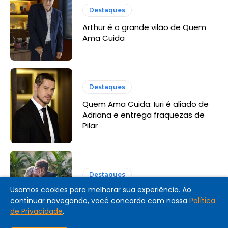
Destaques
Arthur é o grande vilão de Quem
Ama Cuida
Destaques
Quem Ama Cuida: Iuri é aliado de
Adriana e entrega fraquezas de
Pilar
Destaques
Usamos cookies para melhorar sua experiência. Ao
Coração Acelerado: resumo dos
continuar navegando, você concorda com nossa
Política
últimos capítulos
de Privacidade
.