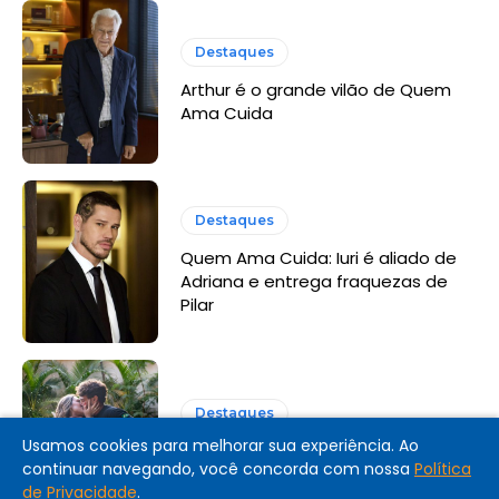
Destaques
Arthur é o grande vilão de Quem
Ama Cuida
Destaques
Quem Ama Cuida: Iuri é aliado de
Adriana e entrega fraquezas de
Pilar
Destaques
Usamos cookies para melhorar sua experiência. Ao
Coração Acelerado: resumo dos
continuar navegando, você concorda com nossa
Política
últimos capítulos
de Privacidade
.