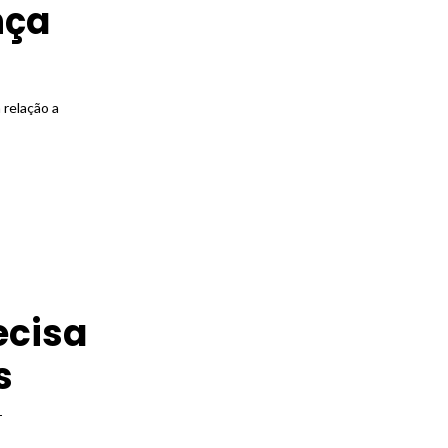
nça
 relação a
ecisa
s
T