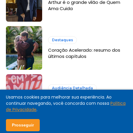
Arthur é o grande vilão de Quem
Ama Cuida
Destaques
Coração Acelerado: resumo dos
últimos capítulos
Audiência Detalhada
Usamos cookies para melhorar sua experiência. Ao
Audiência Detalhada: Em Família
continuar navegando, você concorda com nossa
Política
com Eliana (Globo, 2026)
de Privacidade
.
Prosseguir