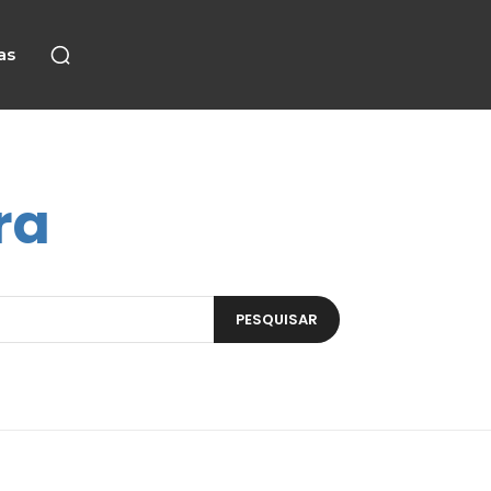
as
ra
PESQUISAR