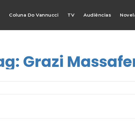
s
Coluna Do Vannucci
TV
Audiências
Novel
ag:
Grazi Massafe