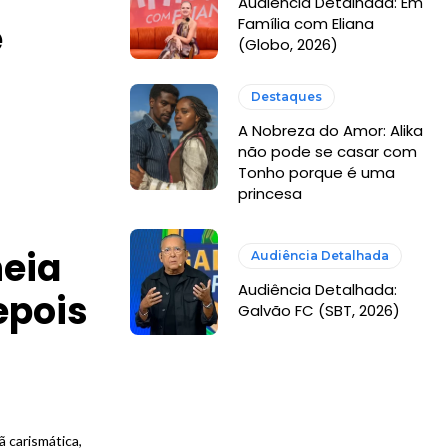
Audiência Detalhada: Em
Família com Eliana
e
(Globo, 2026)
Destaques
A Nobreza do Amor: Alika
não pode se casar com
Tonho porque é uma
princesa
heia
Audiência Detalhada
Audiência Detalhada:
epois
Galvão FC (SBT, 2026)
ã carismática,