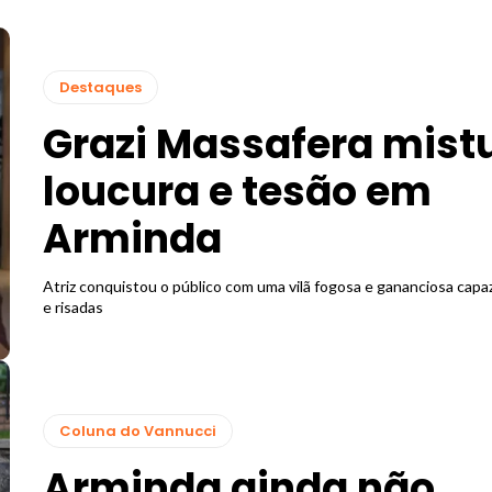
Destaques
Grazi Massafera mist
loucura e tesão em
Arminda
Atriz conquistou o público com uma vilã fogosa e gananciosa capaz
e risadas
Coluna do Vannucci
Arminda ainda não