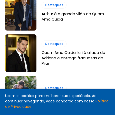
Destaques
Arthur é o grande vilão de Quem
Ama Cuida
Destaques
Quem Ama Cuida: Iuri é aliado de
Adriana e entrega fraquezas de
Pilar
Destaques
Usamos cookies para melhorar sua experiência. Ao
Coração Acelerado: resumo dos
continuar navegando, você concorda com nossa
Política
últimos capítulos
de Privacidade
.