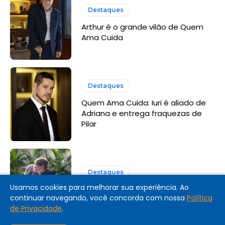
Destaques
Arthur é o grande vilão de Quem
Ama Cuida
Destaques
Quem Ama Cuida: Iuri é aliado de
Adriana e entrega fraquezas de
Pilar
Destaques
Usamos cookies para melhorar sua experiência. Ao
Coração Acelerado: resumo dos
continuar navegando, você concorda com nossa
Política
últimos capítulos
de Privacidade
.