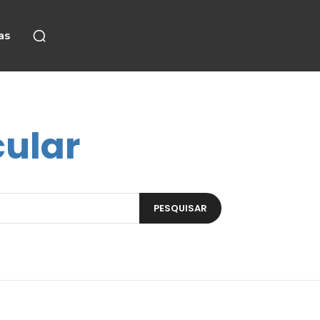
as
ular
PESQUISAR