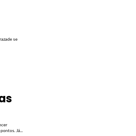
razade se
ras
ncer
pontos. Já...