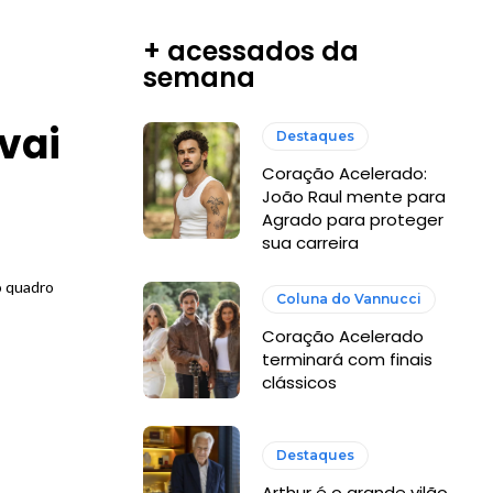
+ acessados da
semana
vai
Destaques
Coração Acelerado:
João Raul mente para
Agrado para proteger
sua carreira
o quadro
Coluna do Vannucci
Coração Acelerado
terminará com finais
clássicos
Destaques
Arthur é o grande vilão