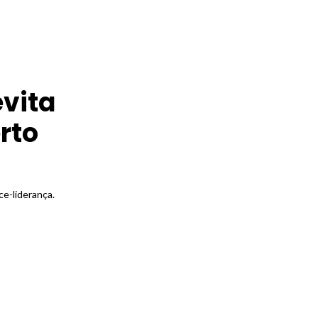
evita
rto
ce-liderança.