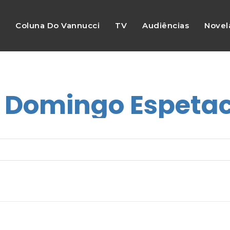
s
Coluna Do Vannucci
TV
Audiências
Novel
:
Domingo Espetac