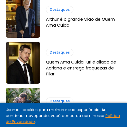
Destaques
Arthur é o grande vilão de Quem
Ama Cuida
Destaques
Quem Ama Cuida: Iuri é aliado de
Adriana e entrega fraquezas de
Pilar
Destaques
Usamos cookies para melhorar sua experiência. Ao
Coração Acelerado: resumo dos
continuar navegando, você concorda com nossa
Política
últimos capítulos
de Privacidade
.