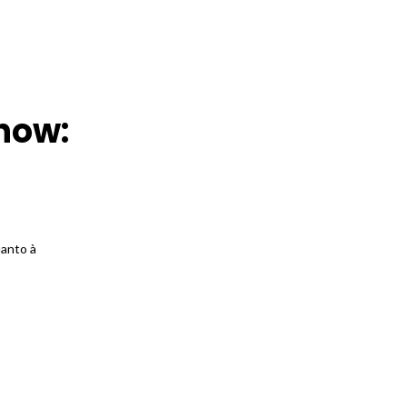
show:
uanto à