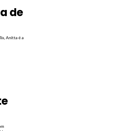
da de
ix, Anitta é a
te
com