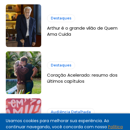
Destaques
Arthur é o grande vilão de Quem
Ama Cuida
Destaques
Coração Acelerado: resumo dos
últimos capítulos
Audiência Detalhada
Usamos cookies para melhorar sua experiência. Ao
Audiência Detalhada: Em Família
continuar navegando, você concorda com nossa
Política
com Eliana (Globo, 2026)