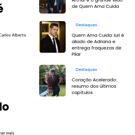
é
de Quem Ama Cuida
Destaques
Quem Ama Cuida: Iuri é
Carlos Alberto
aliado de Adriana e
entrega fraquezas de
Pilar
Destaques
Coração Acelerado:
resumo dos últimos
capítulos
do
har mais