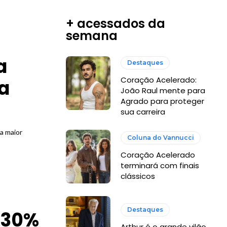
+ acessados da
semana
a
Destaques
Coração Acelerado:
sa
João Raul mente para
Agrado para proteger
sua carreira
a maior
Coluna do Vannucci
Coração Acelerado
terminará com finais
clássicos
Destaques
 30%
Arthur é o grande vilão