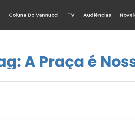
s
Coluna Do Vannucci
TV
Audiências
Novel
ag:
A Praça é Nos