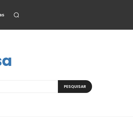
as
sa
PESQUISAR