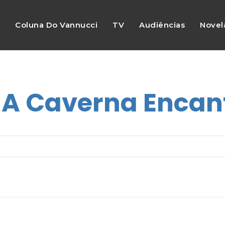
s
Coluna Do Vannucci
TV
Audiências
Novel
:
A Caverna Enca