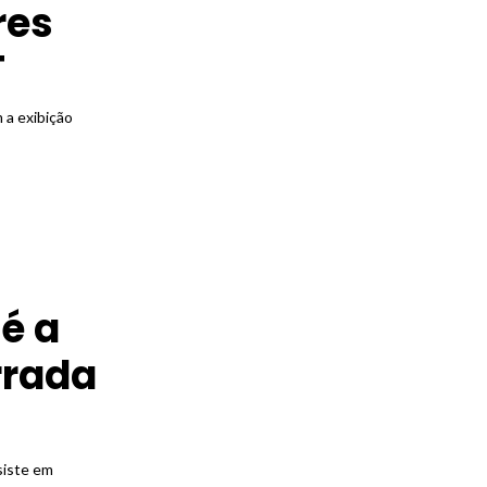
res
T
 a exibição
é a
rrada
siste em