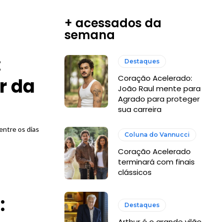
+ acessados da
semana
:
Destaques
Coração Acelerado:
r da
João Raul mente para
Agrado para proteger
sua carreira
entre os dias
Coluna do Vannucci
Coração Acelerado
terminará com finais
clássicos
:
Destaques
Arthur é o grande vilão