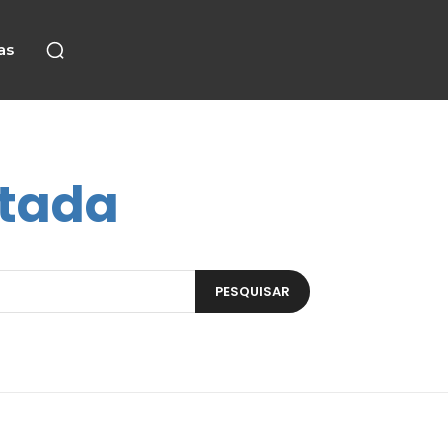
as
ntada
PESQUISAR