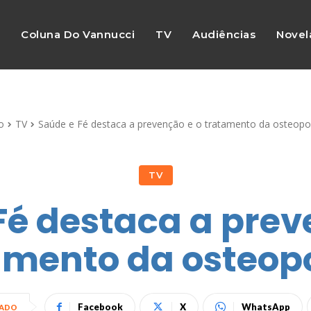
s
Coluna Do Vannucci
TV
Audiências
Novel
o
TV
Saúde e Fé destaca a prevenção e o tratamento da osteop
TV
Fé destaca a prev
amento da osteop
Facebook
X
WhatsApp
HADO