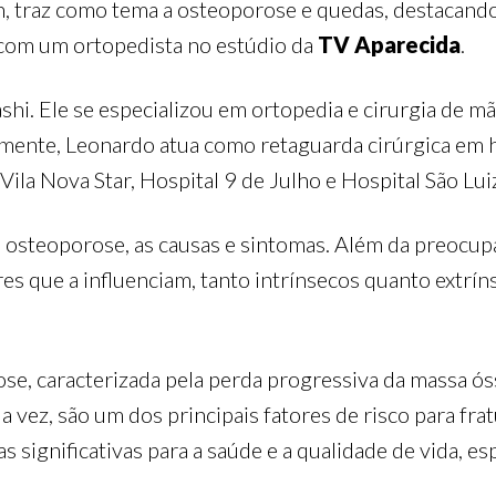
h, traz como tema a osteoporose e quedas, destacand
 com um ortopedista no estúdio da
TV Aparecida
.
hi. Ele se especializou em ortopedia e cirurgia de mã
lmente, Leonardo atua como retaguarda cirúrgica em 
Vila Nova Star, Hospital 9 de Julho e Hospital São Luiz
 a osteoporose, as causas e sintomas. Além da preocu
 que a influenciam, tanto intrínsecos quanto extrín
e, caracterizada pela perda progressiva da massa óss
sua vez, são um dos principais fatores de risco para f
significativas para a saúde e a qualidade de vida, e