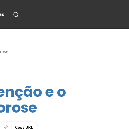
as
orose
enção e o
orose
Copy URL