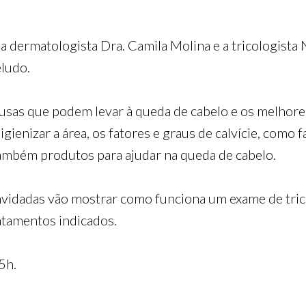
a dermatologista Dra. Camila Molina e a tricologista N
eludo.
ausas que podem levar à queda de cabelo e os melhor
gienizar a área, os fatores e graus de calvície, como 
também produtos para ajudar na queda de cabelo.
nvidadas vão mostrar como funciona um exame de trico
ratamentos indicados.
5h.