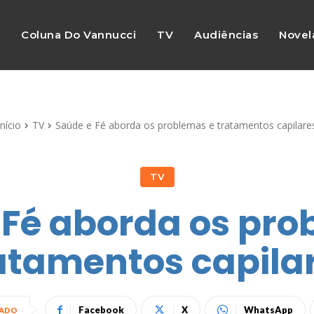
s
Coluna Do Vannucci
TV
Audiências
Novel
Início
TV
Saúde e Fé aborda os problemas e tratamentos capilare
TV
 Fé aborda os pro
atamentos capila
Facebook
X
WhatsApp
HADO