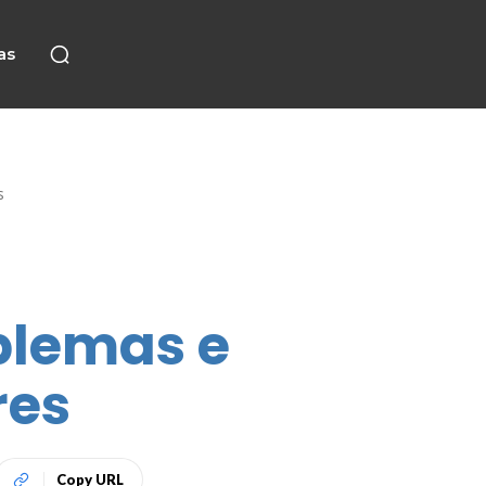
as
s
blemas e
res
Copy URL