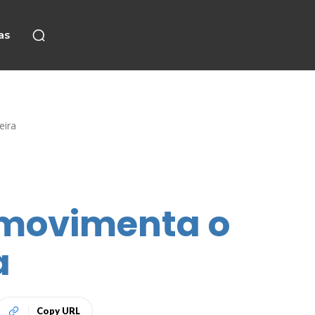
as
eira
 movimenta o
a
Copy URL