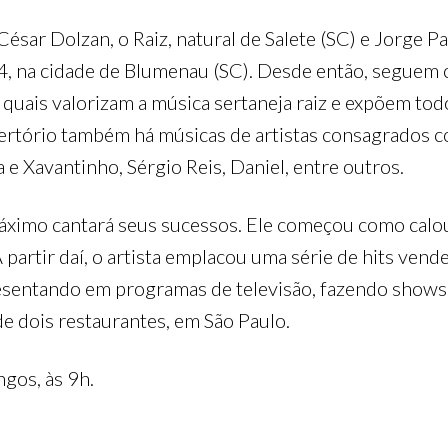
 César Dolzan, o Raiz, natural de Salete (SC) e Jorge P
4, na cidade de Blumenau (SC). Desde então, seguem 
 quais valorizam a música sertaneja raiz e expõem to
ertório também há músicas de artistas consagrados co
 e Xavantinho, Sérgio Reis, Daniel, entre outros.
áximo cantará seus sucessos. Ele começou como calou
 partir daí, o artista emplacou uma série de hits ven
esentando em programas de televisão, fazendo shows pe
de dois restaurantes, em São Paulo.
ngos, às 9h.