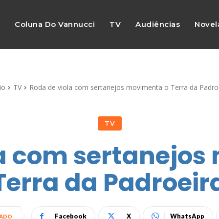
s
Coluna Do Vannucci
TV
Audiências
Novel
io
TV
Roda de viola com sertanejos movimenta o Terra da Padro
TV
la com sertanejos
Terra da Padroeir
Facebook
X
WhatsApp
HADO