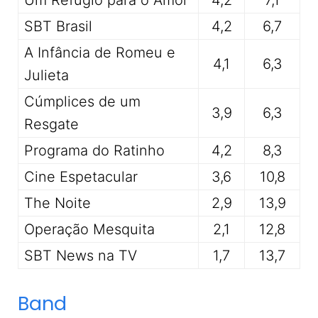
Um Refúgio para o Amor
4,2
7,1
SBT Brasil
4,2
6,7
A Infância de Romeu e
4,1
6,3
Julieta
Cúmplices de um
3,9
6,3
Resgate
Programa do Ratinho
4,2
8,3
Cine Espetacular
3,6
10,8
The Noite
2,9
13,9
Operação Mesquita
2,1
12,8
SBT News na TV
1,7
13,7
Band