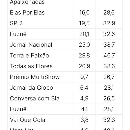
Apaixonadas
Elas Por Elas
16,0
28,6
SP 2
19,5
32,9
Fuzuê
20,1
32,6
Jornal Nacional
25,0
38,7
Terra e Paixão
29,8
46,7
Todas as Flores
20,9
38,6
Prêmio MultiShow
9,7
26,7
Jornal da Globo
6,4
28,1
Conversa com Bial
4,9
26,5
Fuzuê
4,1
28,1
Vai Que Cola
3,8
32,3