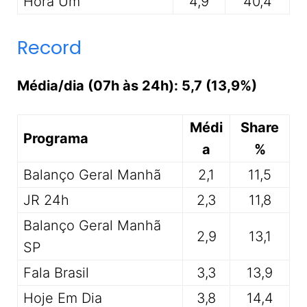
Hora Um
4,9
40,4
Record
Média/dia (07h às 24h): 5,7 (13,9%)
Médi
Share
Programa
a
%
Balanço Geral Manhã
2,1
11,5
JR 24h
2,3
11,8
Balanço Geral Manhã
2,9
13,1
SP
Fala Brasil
3,3
13,9
Hoje Em Dia
3,8
14,4