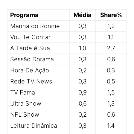
Programa
Média
Share%
Manhã do Ronnie
0,3
1,2
Vou Te Contar
0,3
1,1
A Tarde é Sua
1,0
2,7
Sessão Dorama
0,3
0,6
Hora De Ação
0,2
0,3
Rede TV News
0,3
0,5
TV Fama
0,9
1,5
Ultra Show
0,6
1,3
NFL Show
0,2
0,6
Leitura Dinâmica
0,3
1,4