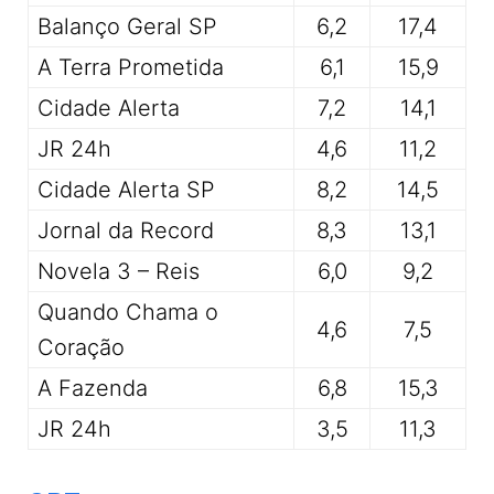
Balanço Geral SP
6,2
17,4
A Terra Prometida
6,1
15,9
Cidade Alerta
7,2
14,1
JR 24h
4,6
11,2
Cidade Alerta SP
8,2
14,5
Jornal da Record
8,3
13,1
Novela 3 – Reis
6,0
9,2
Quando Chama o
4,6
7,5
Coração
A Fazenda
6,8
15,3
JR 24h
3,5
11,3