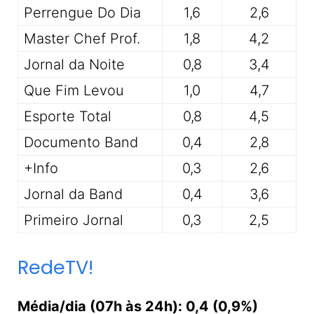
Perrengue Do Dia
1,6
2,6
Master Chef Prof.
1,8
4,2
Jornal da Noite
0,8
3,4
Que Fim Levou
1,0
4,7
Esporte Total
0,8
4,5
Documento Band
0,4
2,8
+Info
0,3
2,6
Jornal da Band
0,4
3,6
Primeiro Jornal
0,3
2,5
RedeTV!
Média/dia (07h às 24h): 0,4 (0,9%)