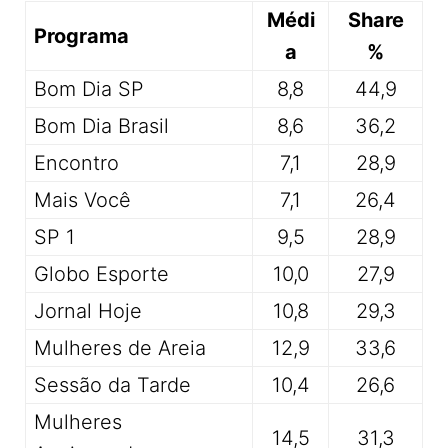
Médi
Share
Programa
a
%
Bom Dia SP
8,8
44,9
Bom Dia Brasil
8,6
36,2
Encontro
7,1
28,9
Mais Você
7,1
26,4
SP 1
9,5
28,9
Globo Esporte
10,0
27,9
Jornal Hoje
10,8
29,3
Mulheres de Areia
12,9
33,6
Sessão da Tarde
10,4
26,6
Mulheres
14,5
31,3