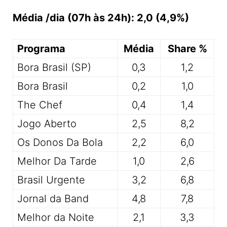
Média /dia (07h às 24h): 2,0 (4,9%)
Programa
Média
Share %
Bora Brasil (SP)
0,3
1,2
Bora Brasil
0,2
1,0
The Chef
0,4
1,4
Jogo Aberto
2,5
8,2
Os Donos Da Bola
2,2
6,0
Melhor Da Tarde
1,0
2,6
Brasil Urgente
3,2
6,8
Jornal da Band
4,8
7,8
Melhor da Noite
2,1
3,3