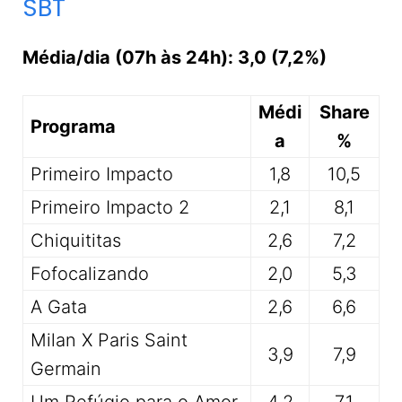
SBT
Média/dia (07h às 24h): 3,0 (7,2%)
Médi
Share
Programa
a
%
Primeiro Impacto
1,8
10,5
Primeiro Impacto 2
2,1
8,1
Chiquititas
2,6
7,2
Fofocalizando
2,0
5,3
A Gata
2,6
6,6
Milan X Paris Saint
3,9
7,9
Germain