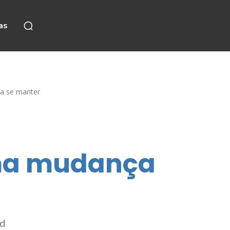
as
a se manter
uma mudança
nd