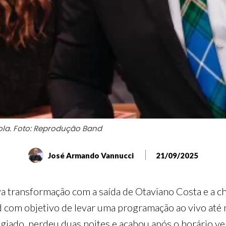
ola. Foto: Reprodução Band
José Armando Vannucci
21/09/2025
a transformação com a saída de Otaviano Costa e a c
d com objetivo de levar uma programação ao vivo até 
giado, perdeu duas noites e acabou após o horário ven