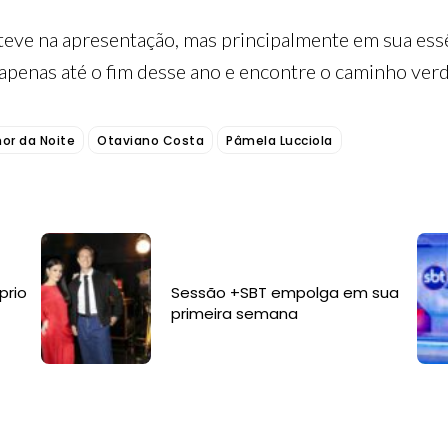
teve na apresentação, mas principalmente em sua essê
penas até o fim desse ano e encontre o caminho verd
or da Noite
Otaviano Costa
Pâmela Lucciola
prio
Sessão +SBT empolga em sua
primeira semana