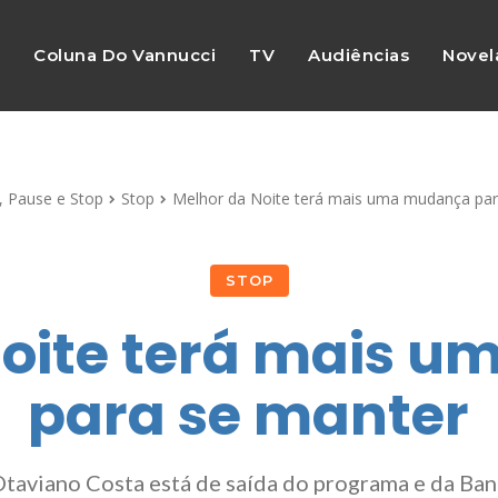
s
Coluna Do Vannucci
TV
Audiências
Novel
, Pause e Stop
Stop
Melhor da Noite terá mais uma mudança par
STOP
Noite terá mais 
para se manter
taviano Costa está de saída do programa e da Ba