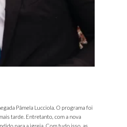
hegada Pâmela Lucciola. O programa foi
mais tarde. Entretanto, com a nova
dido para a igreja. Com tudo isso, as