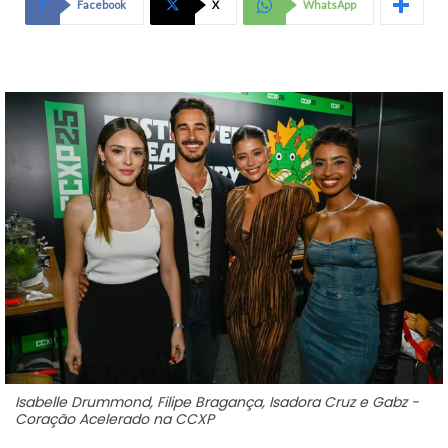
Facebook
X
WhatsApp
Isabelle Drummond, Filipe Bragança, Isadora Cruz e Gabz -
Coração Acelerado na CCXP