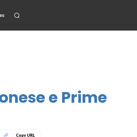
as
onese e Prime
Copy URL