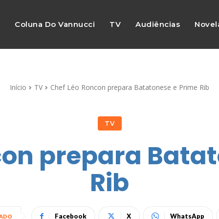
s
Coluna Do Vannucci
TV
Audiências
Novel
Início
TV
Chef Léo Roncon prepara Batatonese e Prime Rib
TV
con prepara Batat
Rib
Facebook
X
WhatsApp
HADO