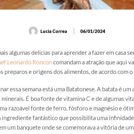
Lucia Correa
06/01/2024
 mais algumas delícias para aprender a fazer em casa 
ef Leonardo Roncon
comandam a atração que aqui va
os preparos e origens dos alimentos, de acordo com o
nsinar essa semana está uma Batatonese. A batata é um
s minerais. É boa fonte de vitamina C e de algumas vi
 uma razoável fonte de ferro, fósforo e magnésio e óti
m ingrediente fantástico que possibilita uma infinida
m um banquete onde se comemorava a vitória de uma g