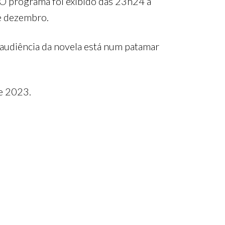
 O programa foi exibido das 23h24 à
té dezembro.
a audiência da novela está num patamar
de 2023.