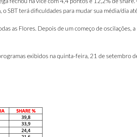
ega fechou na vice com 4,4 pontos e 12,2% de share.
a, o SBT terá dificuldades para mudar sua média/dia a
Todas as Flores. Depois de um começo de oscilações, 
 programas exibidos na quinta-feira, 21 de setembro 