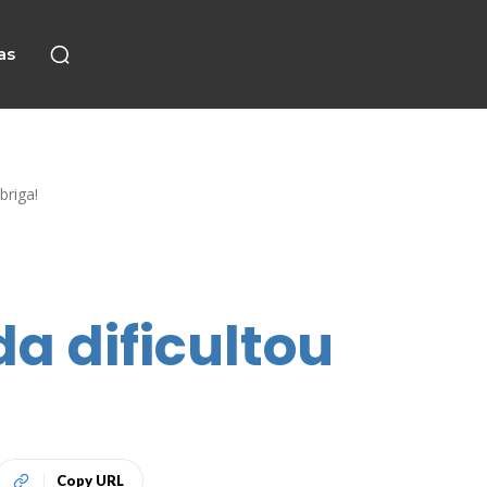
as
briga!
da dificultou
Copy URL