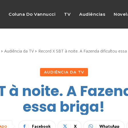
s
Coluna Do Vannucci
TV
Audiências
Novel
Audiência da TV
Record X SBT à noite. A Fazenda dificultou essa 
AUDIÊNCIA DA TV
 à noite. A Fazen
essa briga!
Facebook
X
WhatsApp
HADO